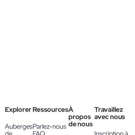
Explorer
Ressources
À
Travaillez
propos
avec nous
de nous
Auberges
Parlez-nous
de
FAQ
Inscription à