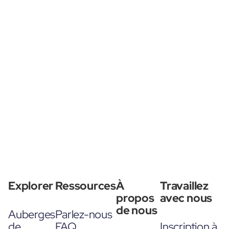
Explorer
Ressources
À
Travaillez
propos
avec nous
de nous
Auberges
Parlez-nous
de
FAQ
Inscription à