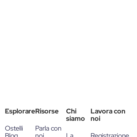
Esplorare
Risorse
Chi
Lavora con
siamo
noi
Ostelli
Parla con
Blog
noi
La
Registrazione