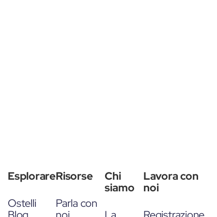
Esplorare
Risorse
Chi
Lavora con
siamo
noi
Ostelli
Parla con
Blog
noi
La
Registrazione