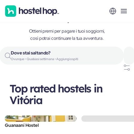
Vitória, Brazil
Ottieni premi per pagare i tuoi soggiorni,
così potrai continuare la tua avventura.
Dove stai saltando?
Ovunque • Qualsiasi settimana • Aggiungi ospiti
Top rated hostels in
Vitória
Guanaaní Hostel