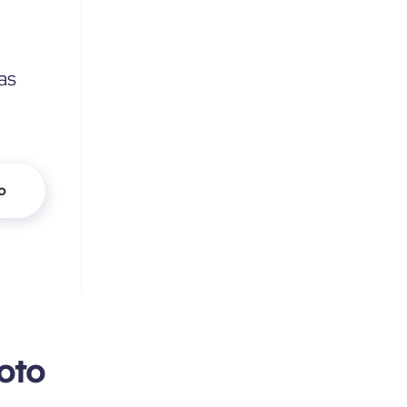
as
o
poto