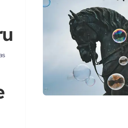
ru
as
e